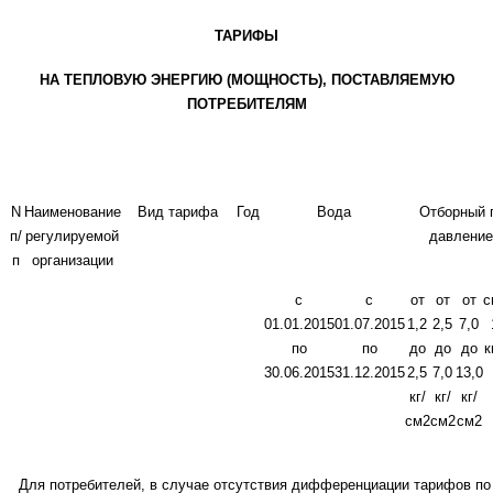
ТАРИФЫ
НА ТЕПЛОВУЮ ЭНЕРГИЮ (МОЩНОСТЬ), ПОСТАВЛЯЕМУЮ
ПОТРЕБИТЕЛЯМ
N
Наименование
Вид тарифа
Год
Вода
Отборный 
п/
регулируемой
давлени
п
организации
с
с
от
от
от
с
01.01.2015
01.07.2015
1,2
2,5
7,0
по
по
до
до
до
к
30.06.2015
31.12.2015
2,5
7,0
13,0
кг/
кг/
кг/
см2
см2
см2
Для потребителей, в случае отсутствия дифференциации тарифов п