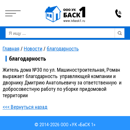
Вкл
Выкл
Версия для слабовидящих:
Изображения:
Ра
Главная
/
Новости
/
благодарность
благодарность
Житель дома №30 по ул. Машиностроительная, Роман
выражает благодарность управляющей компании и
дворнику Дмитрию Анатольевичу за ответственную и
добросовестную работу по уборке придомовой
территории
<<< Вернуться назад
© 2014-2026 ООО «УК «БаСК 1»